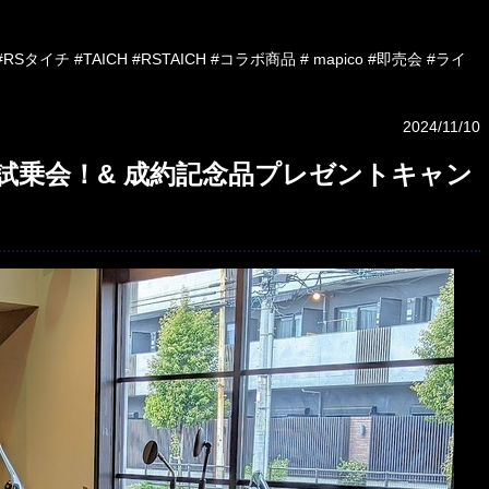
RSタイチ #TAICH #RSTAICH #コラボ商品 # mapico #即売会 #ライ
2024/11/10
べ大試乗会！& 成約記念品プレゼントキャン