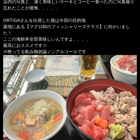
店内の写真と、凄く美味しいケーキとコーヒー食べたのに写真撮り
忘れたことが後悔、、、、、
ORTIGAさんを出発した後は今回の目的地
築地にある【マグロ卸のフィッシャリーズテラス】に向かいまし
た！
ここの海鮮丼全部美味しいんですよ、、、、
最高におススメです☆
※映ってる飲み物勿論ノンアルコールです