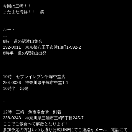
今回は三崎！！
またまた海鮮！！！笑
ルート
↓↓
8時 道の駅滝山集合
192-0011 東京都八王子市滝山町1-592-2
8時半 道の駅滝山出発
↓
10時 セブンイレブン平塚中堂店
254-0026 神奈川県平塚市中堂1-1
10時半 出発
↓
12時 三崎 魚市場食堂 到着
238-0243 神奈川県三浦市三崎5丁目245-7
ここでご飯食べて解散となります！
参加予定の方はいつも通り公式LINEにてご連絡かメール、電話にて