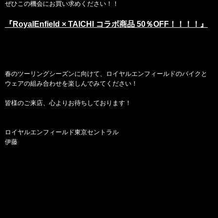
ぜひこの機会にお買い求めください！！
『RoyalEnfield × TAICHI コラボ商品 50％OFF！！！！』
春のツーリングシーズンに向けて、ロイヤルエンフィールドのバイクと
ウェアの組み合わせを楽しんでみてください！
皆様のご来店、心よりお待ちしております！
ロイヤルエンフィールド東京セントラル
伊藤
#MadeLikeAGun #RidePure #GarageCafe #Legacy #MadeLikeAGun #NorthEast
#Pegasus #RECustom
#OffRoading #RidePure #RoadTrip #Service #SoloRider #SundayRide #TON
#HelmetStories #HighwayRide
#BikeLife #HimachalDiaries #MyRide #MyCustom #BikerGang #RideFamily
#GirlsWhoRide #BikerGirl
#RidersLife #CustomBike #MountainTrip #RideOrDie #BikersOfInstagram #BornToRide