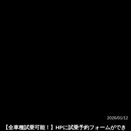
#OffRoad #DirtTrack
#RideOut #Cruising #MotoVLogger #RidersClub #LadyRider #GoExplore
#MotorcycleAdventure #BikeTour
#MotorcycleLife #REGang #REGear #GhatRide #BonVoyage #IndianRider #Relive
#Scramble #HOW
#Escapade #OneRide #Reunion #HimalayanOdyssey #MotoHimalaya #royalenfield
#ride #Thunderbird
#ThunderbirdX #Classic #Classic350 #Bullet #Bullet350 #Meteor #Meteor350 #Hunter
#Hunter350
#Goa #Goan #GoanClassic #GoanClassic350 #Bober #CLASSIC650
#RETwins #CONTINENTAL #GT #ContinentalGT #GT650 #CONTINENTALGT650 #int
#Interceptor
#Interceptor650 #INT650 #InterceptorBear #BEAR #BEAR650 #InterceptorBEAR650
#supermeteor
#Supermeteor650 #shotgun #Shotgun650 #HIMALAYAN #HIMALAYAN411
#HIMALAYAN450 #GUERRILLA
#GUERRILLA450 #GRR #GRR450 #350 #650 #411 #450 #himarayan #bear #bear650
#new
#HIMALAYAN450MANA #MANA #HIMALAYAN450MANABLACK
2026/01/12
【全車種試乗可能！】HPに試乗予約フォームができ