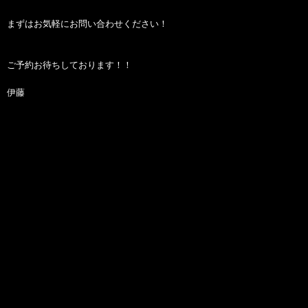
まずはお気軽にお問い合わせください！
ご予約お待ちしております！！
伊藤
#MadeLikeAGun #RidePure #GarageCafe #Legacy #MadeLikeAGun
#NorthEast #Pegasus #RECustom
#OffRoading #RidePure #RoadTrip #Service #SoloRider #SundayRide
#TON #HelmetStories #HighwayRide
#BikeLife #HimachalDiaries #MyRide #MyCustom #BikerGang
#RideFamily #GirlsWhoRide #BikerGirl
#RidersLife #CustomBike #MountainTrip #RideOrDie #BikersOfInstagram
#BornToRide #OffRoad #DirtTrack
#RideOut #Cruising #MotoVLogger #RidersClub #LadyRider #GoExplore
#MotorcycleAdventure #BikeTour
#MotorcycleLife #REGang #REGear #GhatRide #BonVoyage #IndianRider
#Relive #Scramble #HOW
#Escapade #OneRide #Reunion #HimalayanOdyssey #MotoHimalaya
#royalenfield #ride #Thunderbird
#ThunderbirdX #Classic #Classic350 #Bullet #Bullet350 #Meteor