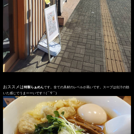
おススメは
特製らぁめん
です。全ての具材のレベルが高いです。スープは出汁の効
いた感じでうまーーいです！(⌒∇⌒)