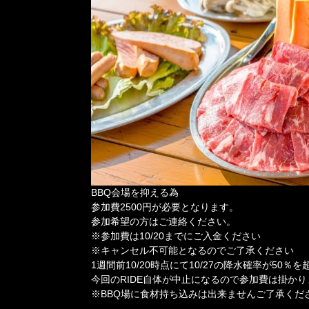
BBQ会場を抑える為
参加費2500円が必要となります。
参加希望の方はご連絡ください。
※参加費は10/20までにご入金ください
※キャンセル不可能となるのでご了承ください
1週間前10/20時点にて10/27の降水確率が50％
今回のRIDE自体が中止になるので参加費は掛か
※BBQ場に食材持ち込みは出来ませんご了承くだ