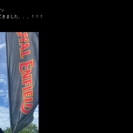
♪
てきました、、、！！！
！