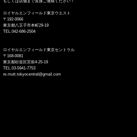
もしくは店舗まで直接ご連絡ください！
ロイヤルエンフィールド東京ウエスト
〒192-0066
東京都八王子市本町29-19
TEL.042-686-2504
ロイヤルエンフィールド東京セントラル
〒168-0081
東京都杉並区宮前4-25-19
TEL.03-5941-7753
re.mutt.tokyocentral@gmail.com
#MadeLikeAGun #RidePure #GarageCafe #Legacy
#MadeLikeAGun #NorthEast #Pegasus #RECustom
#OffRoading #RidePure #RoadTrip #Service #SoloRider
#SundayRide #TON #HelmetStories #HighwayRide
#BikeLife #HimachalDiaries #MyRide #MyCustom #BikerGang
#RideFamily #GirlsWhoRide #BikerGirl
#RidersLife #CustomBike #MountainTrip #RideOrDie
#BikersOfInstagram #BornToRide #OffRoad #DirtTrack
#RideOut #Cruising #MotoVLogger #RidersClub #LadyRider
#GoExplore #MotorcycleAdventure #BikeTour