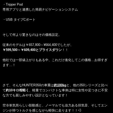
・Tripper Pod
専用アプリと連携した簡易ナビゲーションシステム
・USB タイプCポート
そして何より驚きなのはその価格設定。
従来のモデルは￥657,800～¥664,400でしたが、
￥599,500～￥609,400とプライスダウン
！！
他社では一部値上がりもある中、これだけ進化してこの価格…お得すぎ
ます…！
さて、そんなHUNTER350の車重は
約180kg
と、他の350シリーズと比べ
て
約10キロ程軽く
、軽量でコンパクトな車体は特に女性や足つきに不安
な方でも親しみやすい設計となっています！
空冷単気筒らしい鼓動感と、ノーマルでも迫力ある排気音、そしてエン
ジンが持つトルクを感じながら軽快に走ります！！💨