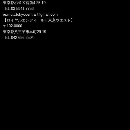
東京都杉並区宮前4-25-19
TEL.03-5941-7753
re.mutt.tokyocentral@gmail.com
【ロイヤルエンフィールド東京ウエスト】
〒192-0066
東京都八王子市本町29-19
TEL.042-686-2504
#MadeLikeAGun #RidePure #GarageCafe #Legacy
#MadeLikeAGun #NorthEast #Pegasus #RECustom
#OffRoading #RidePure #RoadTrip #Service #SoloRider
#SundayRide #TON #HelmetStories #HighwayRide
#BikeLife #HimachalDiaries #MyRide #MyCustom #BikerGang
#RideFamily #GirlsWhoRide #BikerGirl
#RidersLife #CustomBike #MountainTrip #RideOrDie
#BikersOfInstagram #BornToRide #OffRoad #DirtTrack
#RideOut #Cruising #MotoVLogger #RidersClub #LadyRider
#GoExplore #MotorcycleAdventure #BikeTour
#MotorcycleLife #REGang #REGear #GhatRide #BonVoyage
#IndianRider #Relive #Scramble #HOW
#Escapade #OneRide #Reunion #HimalayanOdyssey
#MotoHimalaya #royalenfield #ride #Thunderbird