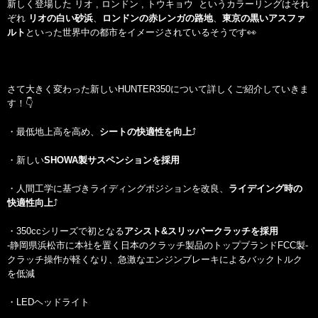
新しく登場した リオ , ロンドン , トウキョウ というカラーリングはそれ
ぞれ
リオの白い砂浜
、
ロンドンの赤レンガの路地
、
東京の黒いアスファ
ルト
といった世界中の都市をイメージされているそうです👀
さて大きく変わった新しいHUNTER350について詳しくご紹介していきま
す！👇️
・最低地上高を高め、
シートの快適性を向上
⤴
・新しい
SHOWA製サスペンションを採用
・人間工学に基づきライディングポジションを改良、
ライデイング時の
快適性向上
⤴
・350ccシリーズで初となる
アシスト&スリッパークラッチを採用
-静岡県浜松市に本社を置く日本のクラッチ製品のトップブランドFCC製-
クラッチ操作が軽くなり、急激なエンジンブレーキによるバックトルク
を低減
・LEDヘッドライト