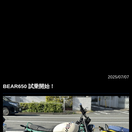
#ThunderbirdX #Classic #Classic350 #Bullet #Bullet350 #Meteor
#Meteor350 #Hunter #Hunter350
#Goa #Goan #GoanClassic #GoanClassic350 #Bober
#CLASSIC650
#RETwins #CONTINENTAL #GT #ContinentalGT #GT650
#CONTINENTALGT650 #int #Interceptor
#Interceptor650 #INT650 #InterceptorBear #BEAR #BEAR650
#InterceptorBEAR650 #supermeteor
#Supermeteor650 #shotgun #Shotgun650 #HIMALAYAN
#HIMALAYAN411 #HIMALAYAN450 #GUERRILLA
#GUERRILLA450 #GRR #GRR450 #350 #650 #411 #450
#himarayan #bear #bear650 #new
2025/07/07
BEAR650 試乗開始！