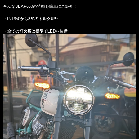
そんなBEAR650の特徴を簡単にご紹介！
・INT650から
8％のトルクUP↑
・
全ての灯火類は標準でLED
を装備